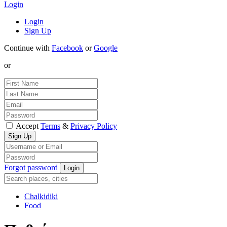
Login
Login
Sign Up
Continue with
Facebook
or
Google
or
Accept
Terms
&
Privacy Policy
Forgot password
Chalkidiki
Food