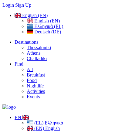
Login
Sign Up
English (EN)
English (EN)
Ελληνικά (EL)
Deutsch (DE)
Destinations
Thessaloniki
Athens
Chalkidiki
Find
All
Breakfast
Food
Nightlife
Activities
Events
EN
(EL) Ελληνικά
(EN) English