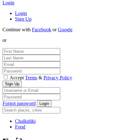
Login
Login
Sign Up
Continue with
Facebook
or
Google
or
Accept
Terms
&
Privacy Policy
Forgot password
Chalkidiki
Food