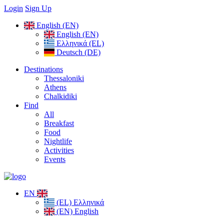
Login
Sign Up
English (EN)
English (EN)
Ελληνικά (EL)
Deutsch (DE)
Destinations
Thessaloniki
Athens
Chalkidiki
Find
All
Breakfast
Food
Nightlife
Activities
Events
EN
(EL) Ελληνικά
(EN) English