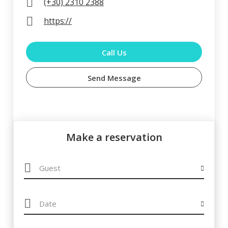
(+30) 2310 2388
More...
https://
Call Us
Κοτόπουλο με άσπρη Σάλτσα &
0.00 €
Μανιτάρια
Send Message
More...
Steak ala creme
0.00 €
Make a reservation
More...
Χοιρινό Φιλέτο με Σάλτσα
0.00 €
σκόρδου
More...