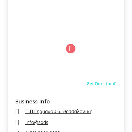
Μπιφτέκι «Ellinikon»
0.00 €
More...
Μιξ Γκρίλ (για 1 Άτομο)
0.00 €
More...
Μιξ Γκρίλ (για 2 Άτομα)
0.00 €
More...
Get Direction
Business Info
Παντσέτα
0.00 €
More...
Π.Π.Γερμανού 6, Θεσσαλονίκη
info@sdds
Παϊδάκια αρνίσια (κατ.)
0.00 €