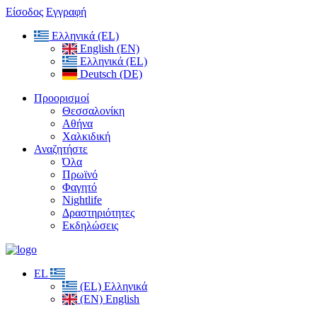
Είσοδος
Εγγραφή
Ελληνικά (EL)
English (EN)
Ελληνικά (EL)
Deutsch (DE)
Προορισμοί
Θεσσαλονίκη
Αθήνα
Χαλκιδική
Αναζητήστε
Όλα
Πρωϊνό
Φαγητό
Nightlife
Δραστηριότητες
Εκδηλώσεις
EL
(EL) Ελληνικά
(EN) English