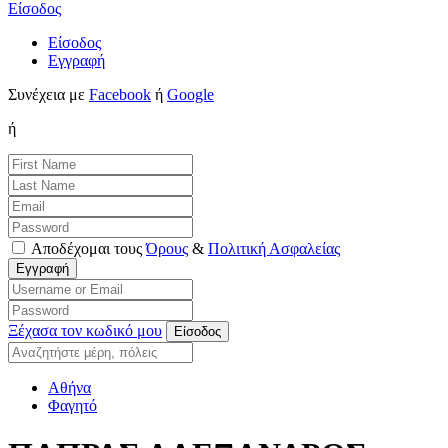
Είσοδος
Είσοδος
Εγγραφή
Συνέχεια με
Facebook
ή
Google
ή
Αποδέχομαι τους
Όρους
&
Πολιτική Ασφαλείας
Ξέχασα τον κωδικό μου
Αθήνα
Φαγητό