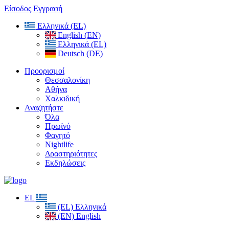
Είσοδος
Εγγραφή
Ελληνικά (EL)
English (EN)
Ελληνικά (EL)
Deutsch (DE)
Προορισμοί
Θεσσαλονίκη
Αθήνα
Χαλκιδική
Αναζητήστε
Όλα
Πρωϊνό
Φαγητό
Nightlife
Δραστηριότητες
Εκδηλώσεις
EL
(EL) Ελληνικά
(EN) English