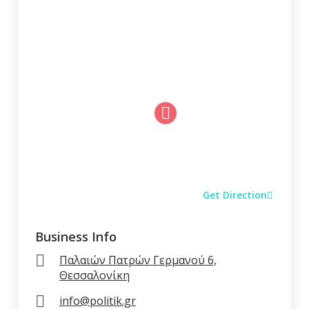
Μπιφτέκι «Ellinikon»
0.00 €
More...
Μιξ Γκρίλ (για 1 Άτομο)
0.00 €
More...
Μιξ Γκρίλ (για 2 Άτομα)
0.00 €
More...
Get Direction
Business Info
Παντσέτα
0.00 €
More...
Παλαιών Πατρών Γερμανού 6,
Θεσσαλονίκη
info@politik.gr
Παϊδάκια αρνίσια (κατ.)
0.00 €