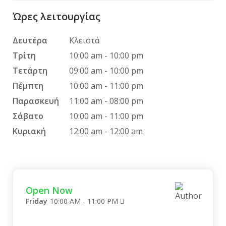
Ώρες λειτουργίας
Φιλέτο Χοιρινό
0.00 €
More...
Δευτέρα
Κλειστά
Τρίτη
10:00 am - 10:00 pm
Τετάρτη
09:00 am - 10:00 pm
Φιλέτο Χοιρινό Γεμιστό
0.00 €
More...
Πέμπτη
10:00 am - 11:00 pm
Παρασκευή
11:00 am - 08:00 pm
Σάβατο
10:00 am - 11:00 pm
Φιλέτο Κοτόπουλο
0.00 €
Κυριακή
12:00 am - 12:00 am
More...
Κοτόπουλο Σουβλάκι
0.00 €
More...
Open Now
Friday
10:00 AM - 11:00 PM
Μπιφτέκι
0.00 €
More...