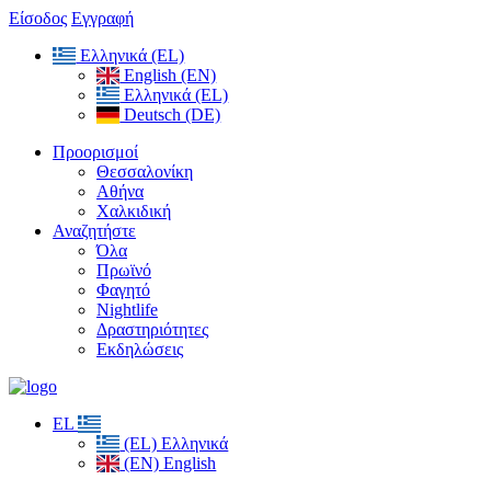
Είσοδος
Εγγραφή
Ελληνικά (EL)
English (EN)
Ελληνικά (EL)
Deutsch (DE)
Προορισμοί
Θεσσαλονίκη
Αθήνα
Χαλκιδική
Αναζητήστε
Όλα
Πρωϊνό
Φαγητό
Nightlife
Δραστηριότητες
Εκδηλώσεις
EL
(EL) Ελληνικά
(EN) English