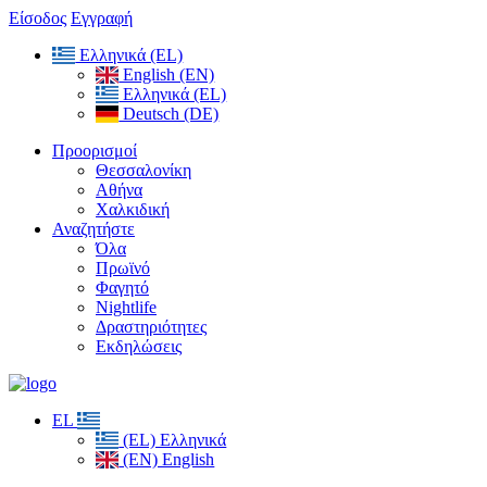
Είσοδος
Εγγραφή
Ελληνικά (EL)
English (EN)
Ελληνικά (EL)
Deutsch (DE)
Προορισμοί
Θεσσαλονίκη
Αθήνα
Χαλκιδική
Αναζητήστε
Όλα
Πρωϊνό
Φαγητό
Nightlife
Δραστηριότητες
Εκδηλώσεις
EL
(EL) Ελληνικά
(EN) English