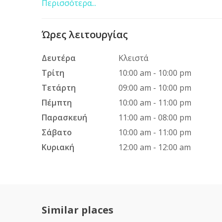
Περισσότερα...
Κοτόπουλο Σουβλάκι
0.00 
More...
Ώρες λειτουργίας
Δευτέρα
Κλειστά
Μπιφτέκι «Ellinikon»
0.00 
More...
Τρίτη
10:00 am - 10:00 pm
Τετάρτη
09:00 am - 10:00 pm
Πέμπτη
10:00 am - 11:00 pm
Παρασκευή
11:00 am - 08:00 pm
Μιξ Γκρίλ (για 2 Άτομα)
0.00 
More...
Σάβατο
10:00 am - 11:00 pm
Κυριακή
12:00 am - 12:00 am
Παϊδάκια αρνίσια (κατ.)
0.00 
More...
Similar places