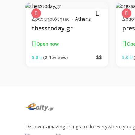
Δραστηριότητες
Athens
Δρασ
Steak ala creme
0.00 
thesstoday.gr
pres
More...
Open now
Op
$$
5.0
(2 Reviews)
5.0
Discover amazing things to do everywhere you g