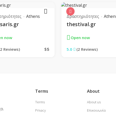
τηριότητες
Athens
Δραστηριότητες
Athen
Χοιρινό Φιλέτο με Σάλτσα
0.00 €
€
saris.gr
thestival.gr
σκόρδου
More...
en now
Open now
$$
(2 Reviews)
5.0
(2 Reviews)
Terms
About
Terms
About us
o.
Privacy
Επικοινωνία